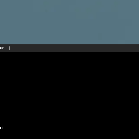
kir
|
ri