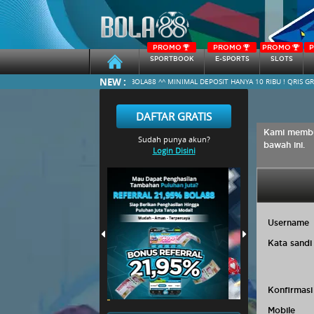
PROMO
PROMO
PROMO
SPORTBOOK
E-SPORTS
SLOTS
NEW :
SELAMAT DATANG DI BOLA88 ^^ MINIMAL DEPOSIT HANYA 10 RIBU ! QRIS GRATIS B
DAFTAR GRATIS
Kami membut
Sudah punya akun?
bawah ini.
Login Disini
Username
Kata sandi
Konfirmasi
Mobile