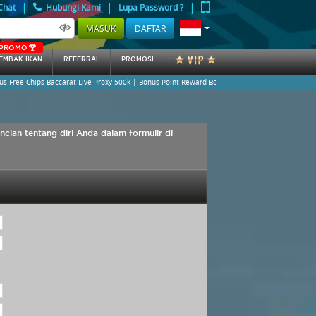
|
|
|
Chat
Hubungi Kami
Lupa Password ?
DAFTAR
PROMO
EMBAK IKAN
REFERRAL
PROMOSI
hips Baccarat Live Proxy 500k | Bonus Point Reward Bola88 | Bonus Referral 21.95% | Dep
cian tentang diri Anda dalam formulir di