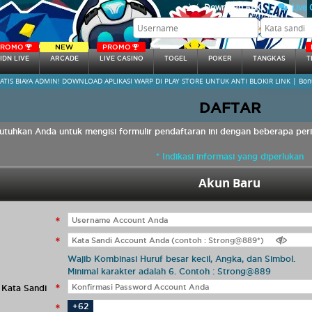
|
Download APK
Live 
PROMO
NEW
PROMO
IDN LIVE
ARCADE
LIVE CASINO
TOGEL
POKER
TANGKAS
T
IAYA ADMIN! DOWNLOAD APLIKASI WARP DI PLAY STORE UNTUK ANTI BLOKIR LINK | Bonus Free C
DAFTAR
uhkan Anda untuk mengisi formulir pendaftaran ini dengan beberapa perin
* Indikasi informasi yang diperlukan
Akun Baru
*
*
Wajib Kombinasi Huruf besar kecil, Angka, dan Simbol.
Minimal karakter adalah 6. Contoh : Strong@889
*
 Kata Sandi
*
+62