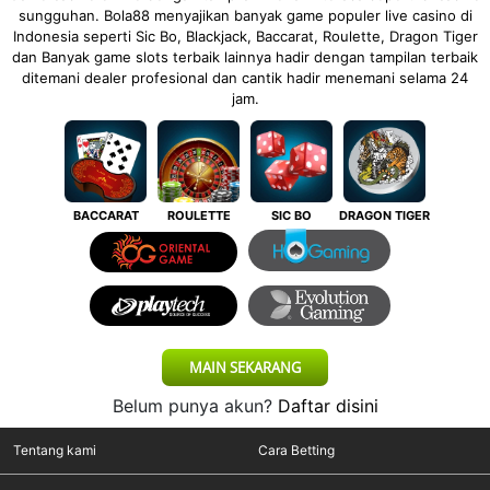
sungguhan. Bola88 menyajikan banyak game populer live casino di
Indonesia seperti Sic Bo, Blackjack, Baccarat, Roulette, Dragon Tiger
dan Banyak game slots terbaik lainnya hadir dengan tampilan terbaik
ditemani dealer profesional dan cantik hadir menemani selama 24
jam.
BACCARAT
ROULETTE
SIC BO
DRAGON TIGER
MAIN SEKARANG
Belum punya akun?
Daftar disini
Tentang kami
Cara Betting