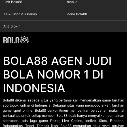
Link Bola88
mobile
Kalkulator Mix Parlay
Zona Bola88
Anti Blokir
BOLA88 AGEN JUDI
BOLA NOMOR 1 DI
INDONESIA
Bola88
dikenal sebagai situs yang pertama kali mengenalkan game taruhan
sportbook online di Indonesia. Sebagai situs yang mempopulerkan taruhan
game sport online, Bola88 berkomitmen memberikan pelayanan maksimal
berkualitas untuk setiap member. Bola88 tidak hanya menyajikan permainan
sportbook, ada juga game Poker, Live Casino, Idnlive, Slots, E-sports,
Bolatangkas, Togel, Tembak ikan. Bola88 merupakan situs resmi taruhan